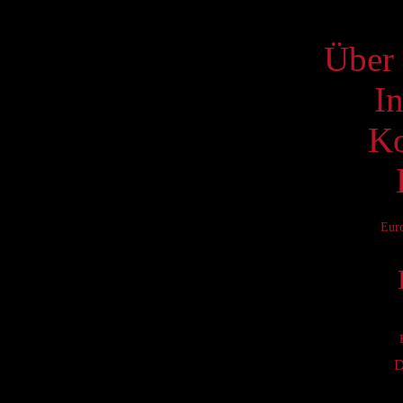
S
Über 
I
Ko
Eur
D