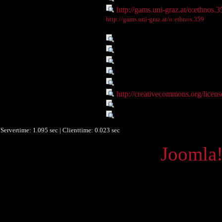
Digitales Objekt - Webseite :
http://gams.uni-graz.at/o:ethnos.3
Digitales Objekt - Thumbnail
http://gams.uni-graz.at/o:ethnos.359
:
Sprache :
deu
Sprache :
eng
Sprache :
grc
Verbundene Objekte :
Onlineportal Alte Geschichte un
Rechte :
Resource licensed under Creat
Rechte :
http://creativecommons.org/licens
Quelle :
S. Radt, Strabons Geographika, B
Datenlieferant :
University of Graz
Servertime: 1.095 sec | Clienttime:
0.023 sec
Powered by
Joomla