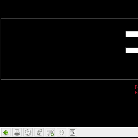
R
F
F
Detail