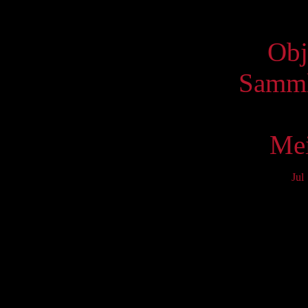
Virtue
Obj
Samml
Mei
Jul
Mo
3
10
17
24
31