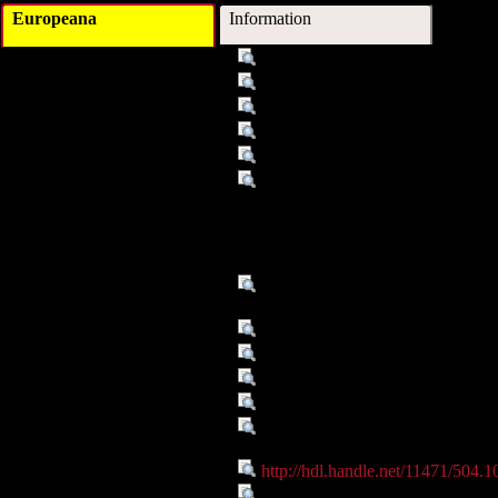
Europeana
Information
Titel :
Strab. 9,1,18 = 397,1: Geographi
Autor/Ersteller :
Strabon
Schlagwort :
Stammesbezeichnung
Schlagwort :
Ionier
Schlagwort :
Pelasger
Beschreibung :
Im Zuge seiner Beschreibung Att
Personen, eponymen Heroen. Aktaion 
v. Akte). Atthis ist der Sage nach d
ursprünglicher Name von Attika gewe
Mopsopia). Ion war Stammvater der Io
Verleger :
Institute of Ancient History and Cl
University of Graz
Datum :
1. Jh.v.Chr.-1. Jh.n.Chr.
Datum :
2008
Objekttyp :
Text
Objekttyp :
DigitalObject
Zeitlicher/Räumlicher Bezug
Attika
:
Identifikationsnummer :
http://hdl.handle.net/11471/504.1
Ist Teil von :
http://gams.uni-graz.at/ethnos