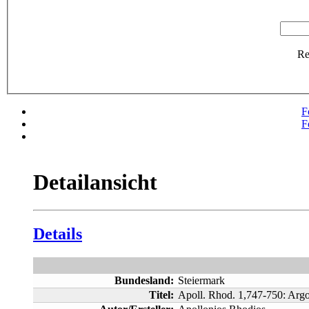
R
F
F
Detailansicht
Details
Bundesland:
Steiermark
Titel:
Apoll. Rhod. 1,747-750: Arg