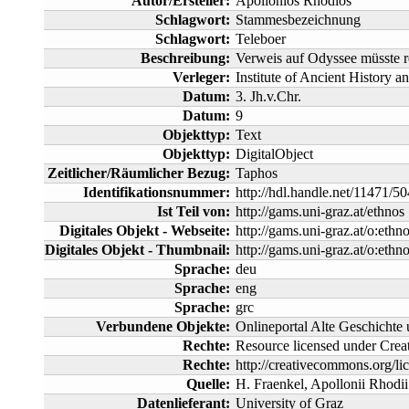
Autor/Ersteller:
Apollonios Rhodios
Schlagwort:
Stammesbezeichnung
Schlagwort:
Teleboer
Beschreibung:
Verweis auf Odyssee müsste r
Verleger:
Institute of Ancient History a
Datum:
3. Jh.v.Chr.
Datum:
9
Objekttyp:
Text
Objekttyp:
DigitalObject
Zeitlicher/Räumlicher Bezug:
Taphos
Identifikationsnummer:
http://hdl.handle.net/11471/5
Ist Teil von:
http://gams.uni-graz.at/ethnos
Digitales Objekt - Webseite:
http://gams.uni-graz.at/o:ethn
Digitales Objekt - Thumbnail:
http://gams.uni-graz.at/o:ethn
Sprache:
deu
Sprache:
eng
Sprache:
grc
Verbundene Objekte:
Onlineportal Alte Geschichte
Rechte:
Resource licensed under Cr
Rechte:
http://creativecommons.org/lic
Quelle:
H. Fraenkel, Apollonii Rhodii
Datenlieferant:
University of Graz