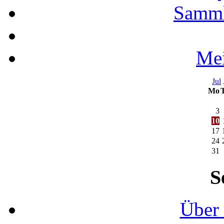
Samml
Mei
Jul
Mo
3
10
17
24
31
S
Über 