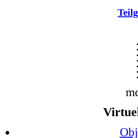
Teil
m
Virtue
Obj