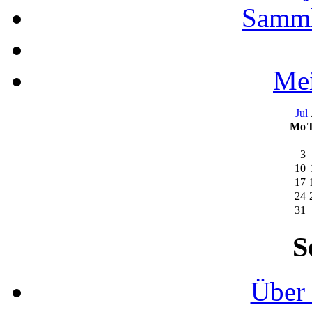
Samml
Mei
Jul
Mo
3
10
17
24
31
S
Über 