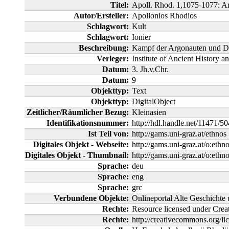
Titel:
Apoll. Rhod. 1,1075-1077: A
Autor/Ersteller:
Apollonios Rhodios
Schlagwort:
Kult
Schlagwort:
Ionier
Beschreibung:
Kampf der Argonauten und D
Verleger:
Institute of Ancient History a
Datum:
3. Jh.v.Chr.
Datum:
9
Objekttyp:
Text
Objekttyp:
DigitalObject
Zeitlicher/Räumlicher Bezug:
Kleinasien
Identifikationsnummer:
http://hdl.handle.net/11471/5
Ist Teil von:
http://gams.uni-graz.at/ethnos
Digitales Objekt - Webseite:
http://gams.uni-graz.at/o:ethn
Digitales Objekt - Thumbnail:
http://gams.uni-graz.at/o:ethn
Sprache:
deu
Sprache:
eng
Sprache:
grc
Verbundene Objekte:
Onlineportal Alte Geschichte
Rechte:
Resource licensed under Cr
Rechte:
http://creativecommons.org/lic