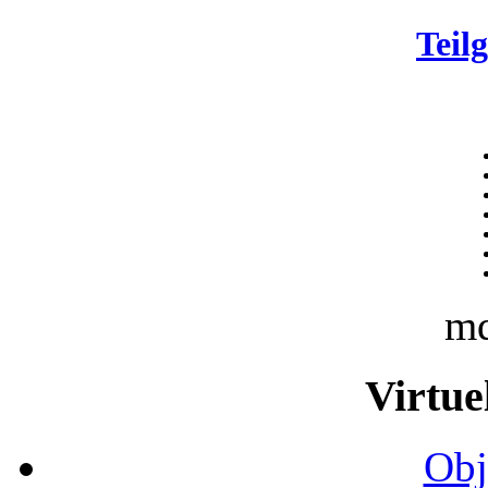
Teil
m
Virtue
Obj