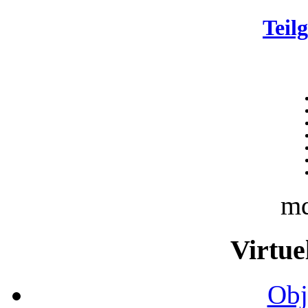
Teil
m
Virtue
Obj