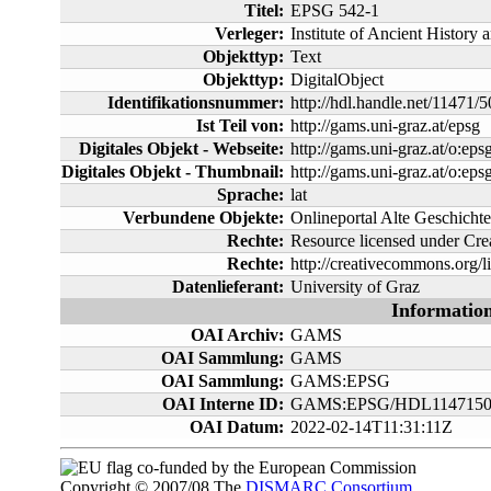
Titel:
EPSG 542-1
Verleger:
Institute of Ancient History 
Objekttyp:
Text
Objekttyp:
DigitalObject
Identifikationsnummer:
http://hdl.handle.net/11471/
Ist Teil von:
http://gams.uni-graz.at/epsg
Digitales Objekt - Webseite:
http://gams.uni-graz.at/o:eps
Digitales Objekt - Thumbnail:
http://gams.uni-graz.at/o:e
Sprache:
lat
Verbundene Objekte:
Onlineportal Alte Geschich
Rechte:
Resource licensed under C
Rechte:
http://creativecommons.org/li
Datenlieferant:
University of Graz
Informatio
OAI Archiv:
GAMS
OAI Sammlung:
GAMS
OAI Sammlung:
GAMS:EPSG
OAI Interne ID:
GAMS:EPSG/HDL1147150
OAI Datum:
2022-02-14T11:31:11Z
co-funded by the European Commission
Copyright © 2007/08 The
DISMARC Consortium