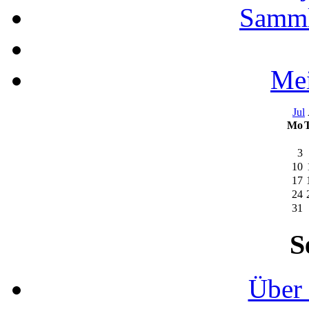
Samml
Mei
Jul
Mo
3
10
17
24
31
S
Über 