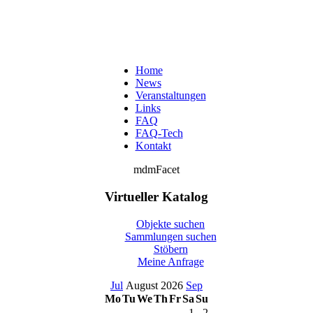
Home
News
Veranstaltungen
Links
FAQ
FAQ-Tech
Kontakt
mdmFacet
Virtueller Katalog
Objekte suchen
Sammlungen suchen
Stöbern
Meine Anfrage
Jul
August 2026
Sep
Mo
Tu
We
Th
Fr
Sa
Su
1
2