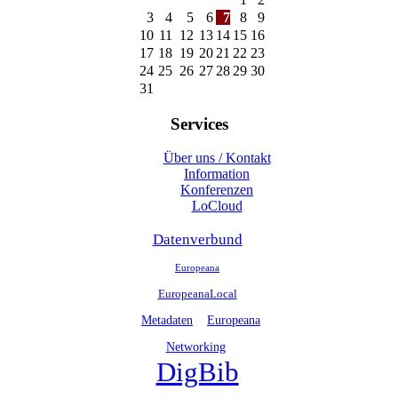
3
4
5
6
7
8
9
10
11
12
13
14
15
16
17
18
19
20
21
22
23
24
25
26
27
28
29
30
31
Services
Über uns / Kontakt
Information
Konferenzen
LoCloud
Datenverbund
Europeana
EuropeanaLocal
Metadaten
Europeana
Networking
DigBib