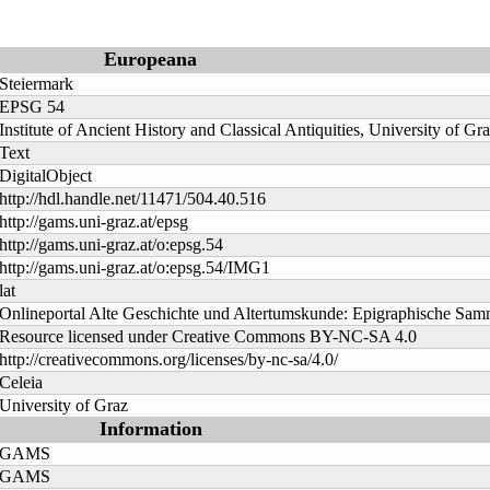
Europeana
Steiermark
EPSG 54
Institute of Ancient History and Classical Antiquities, University of Gr
Text
DigitalObject
http://hdl.handle.net/11471/504.40.516
http://gams.uni-graz.at/epsg
http://gams.uni-graz.at/o:epsg.54
http://gams.uni-graz.at/o:epsg.54/IMG1
lat
Onlineportal Alte Geschichte und Altertumskunde: Epigraphische Sa
Resource licensed under Creative Commons BY-NC-SA 4.0
http://creativecommons.org/licenses/by-nc-sa/4.0/
Celeia
University of Graz
Information
GAMS
GAMS