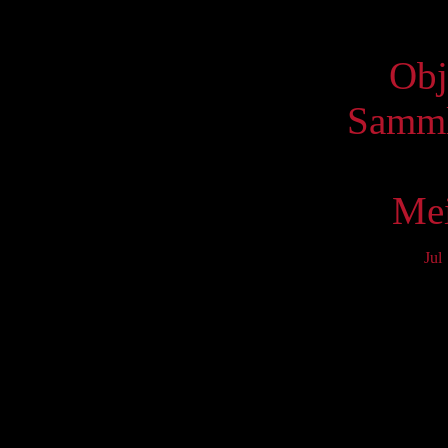
Virtue
Obj
Samml
Mei
Jul
Mo
3
10
17
24
31