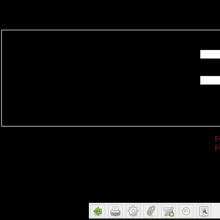
R
F
F
Detail