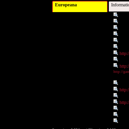
Europeana
Informati
Titel :
Plast
Beschreibung :
Thea
Verleger :
Insti
Beitragender :
Fede
Objekttyp :
Imag
Objekttyp :
Digit
Identifikationsnummer :
http:
Ist Teil von :
http:
Digitales Objekt - Webseite :
http:
Digitales Objekt - Thumbnail
http://ga
:
Verbundene Objekte :
Onli
Verbundene Objekte :
http:
Rechte :
Reso
Rechte :
http:
Räumlicher Bezug :
Unbe
Zeitlicher Bezug :
300-3
Datenlieferant :
Unive