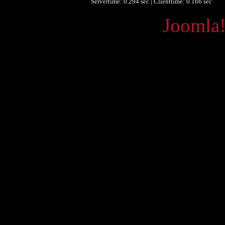
Servertime: 0.294 sec | Clienttime:
0.166 sec
Powered by
Joomla