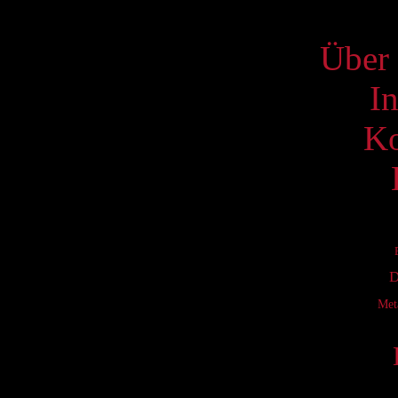
S
Über 
I
Ko
D
Met