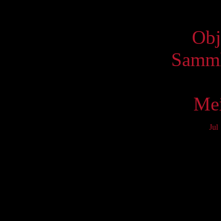
Virtue
Obj
Samml
Mei
Jul
Mo
3
10
17
24
31