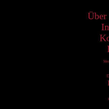
S
Über 
I
Ko
Met
D