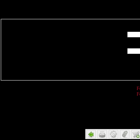
R
F
F
Detail