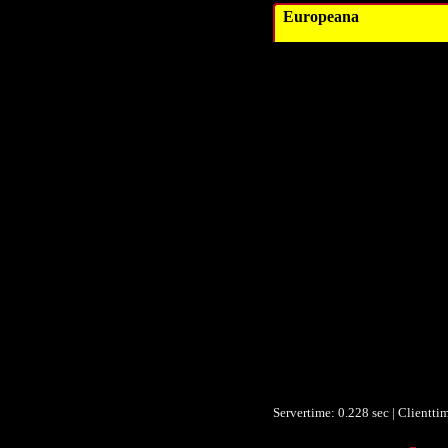
Europeana
Ti
Schlagwo
Schlagwo
Schlagwo
Verleg
Verleg
Dat
Dat
Datum/veröffentlic
Datum/veröffentlic
Datum/veröffentlic
Objektt
Form
Form
Identifikationsnumm
Identifikationsnumm
Servertime: 0.228 sec | Clientti