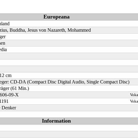
Europeana
nland
ius, Buddha, Jesus von Nazareth, Mohammed
ger
en
dia
 12 cm
eger: CD-DA (Compact Disc Digital Audio, Single Compact Disc)
räger (61 Min.)
-606-09-X
Voka
1191
Voka
e Denker
Information