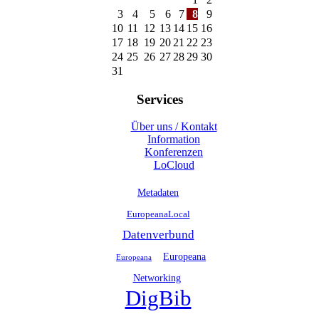
3
4
5
6
7
8
9
10
11
12
13
14
15
16
17
18
19
20
21
22
23
24
25
26
27
28
29
30
31
Services
Über uns / Kontakt
Information
Konferenzen
LoCloud
Metadaten
EuropeanaLocal
Datenverbund
Europeana
Europeana
Networking
DigBib