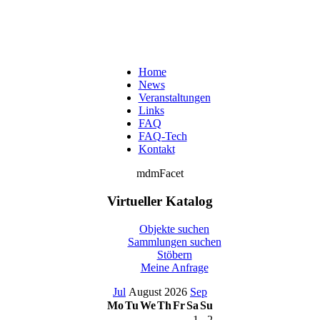
Home
News
Veranstaltungen
Links
FAQ
FAQ-Tech
Kontakt
mdmFacet
Virtueller Katalog
Objekte suchen
Sammlungen suchen
Stöbern
Meine Anfrage
Jul
August 2026
Sep
Mo
Tu
We
Th
Fr
Sa
Su
1
2