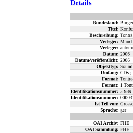
Details
Bundesland:
Burge
Titel:
Konfuz
Beschreibung:
Tonträ
Verleger:
Münch
Verleger:
autome
Datum:
2006
Datum/veröffentlicht:
2006
Objekttyp:
Sound
Umfang:
CDs ;
Format:
Tontra
Format:
1 Tont
Identifikationsnummer:
3-939
Identifikationsnummer:
00003
Ist Teil von:
Gross
Sprache:
ger
OAI Archiv:
FHE
OAI Sammlung:
FHE