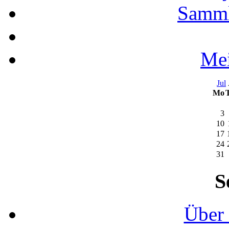
Samml
Mei
Jul
Mo
3
10
17
24
31
S
Über 