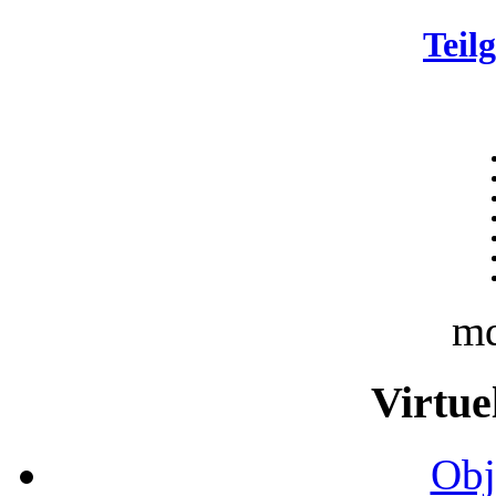
Teil
m
Virtue
Obj