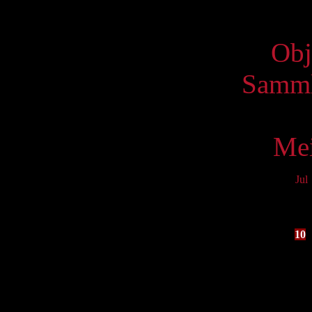
Virtue
Obj
Samml
Mei
Jul
Mo
3
10
17
24
31