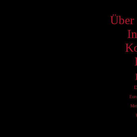
S
Über 
I
Ko
D
Eur
Met