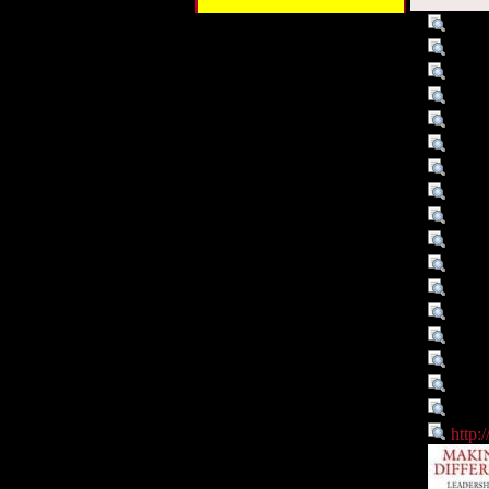
Titel :
Makin
Alternativer Titel :
leade
Autor/Ersteller :
Herno
Autor/Ersteller :
Rossi
Verleger :
Westp
Verleger :
Libra
Datum :
2007
Datum/veröffentlicht :
2007
Objekttyp :
Text
Umfang :
XIV, 
Format :
Druck
Format :
Papie
Format :
Ill.
Format :
24 c
Identifikationsnummer :
978-
Identifikationsnummer :
1-59
Identifikationsnummer :
0000
Digitales Objekt - Link :
http: