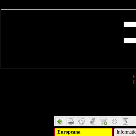
R
F
F
Detail
Europeana
Informati