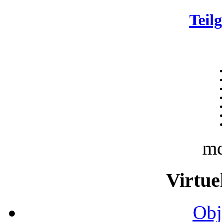
Teil
m
Virtue
Obj