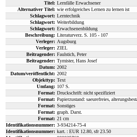
Titel:
Lernfälle Erwachsener
Alternativer Titel:
wie erfolgreiches Lernen zu lernen ist
Schlagwort:
Lerntechnik
Schlagwort:
Weiterbildung
Schlagwort:
Erwachsenenbildung
Beschreibung:
Literaturverz. S. 105 - 107
Verleger:
Augsburg
Verleger:
ZIEL
Beitragender:
Faulstich, Peter
Beitragender:
Tymister, Hans Josef
Datum:
2002
Datum/veröffentlicht:
2002
Objekttyp:
Text
Umfang:
107 S.
Format:
Druckschrift: nicht spezifiziert
Format:
Papierzustand: saeurefreies, alterungsbes
Format:
Sonstiges
Format:
graph. Darst.
Format:
21 cm
Identifikationsnummer:
3-934214-75-4
Identifikationsnummer:
kart. : EUR 12.80, sfr 23.50