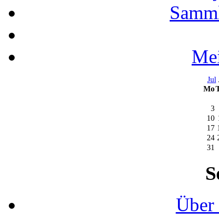
Samml
Mei
Jul
Mo
3
10
17
24
31
S
Über 