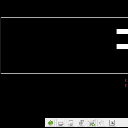
R
F
F
Detail