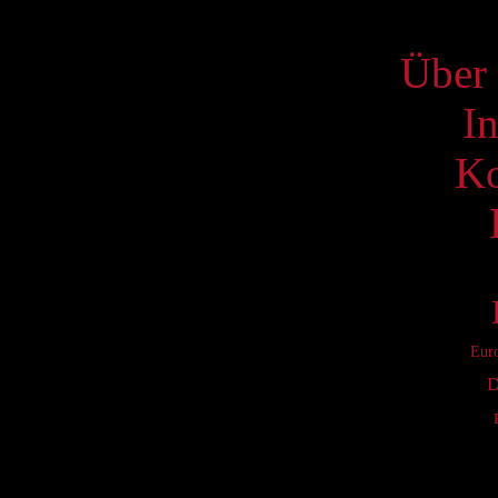
S
Über 
I
Ko
Eur
D