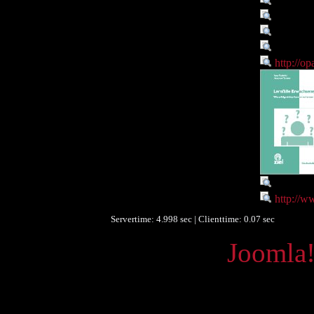
21 cm
Identifikationsnummer :
3-93421
Identifikationsnummer :
kart. : 
Identifikationsnummer :
0000257
Digitales Objekt - Link :
http://o
Sprache :
ger
Verbundene Objekte :
http://w
Servertime: 4.998 sec | Clienttime:
0.07 sec
Powered by
Joomla