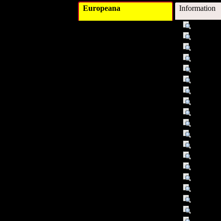
Europeana
Information
Titel :
Lernfäll
Alternativer Titel :
wie erfol
Schlagwort :
Lerntech
Schlagwort :
Weiterbi
Schlagwort :
Erwachs
Beschreibung :
Literatur
Verleger :
Augsbur
Verleger :
ZIEL
Beitragender :
Faulstich
Beitragender :
Tymister
Datum :
2002
Datum/veröffentlicht :
2002
Objekttyp :
Text
Umfang :
107 S.
Format :
Druckschr
Format :
Papierzu
Format :
Sonstige
Format :
graph. D
Format :