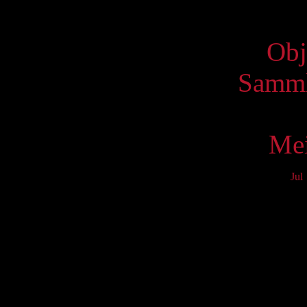
Virtue
Obj
Samml
Mei
Jul
Mo
3
10
17
24
31