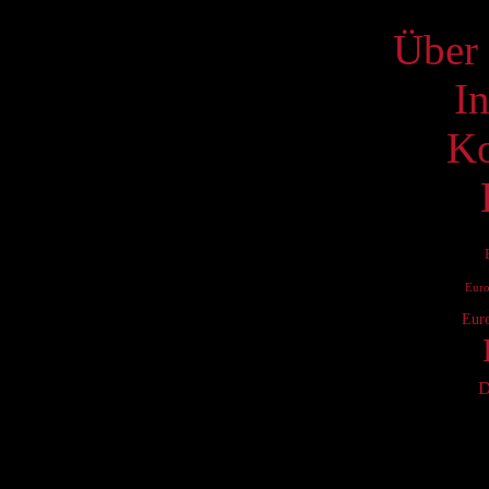
Über 
I
Ko
Eur
Eur
D