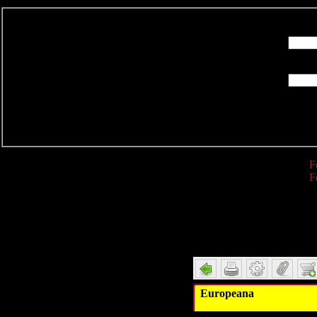
R
F
F
Detail
Europeana