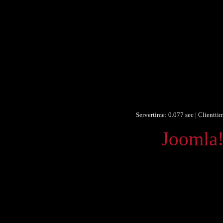
Ti
Dat
Datum/veröffentlic
Objektt
Umfa
Form
Form
Identifikationsnumm
Identifikationsnumm
Identifikationsnumm
Servertime: 0.077 sec | Clientti
Powered by
Joomla