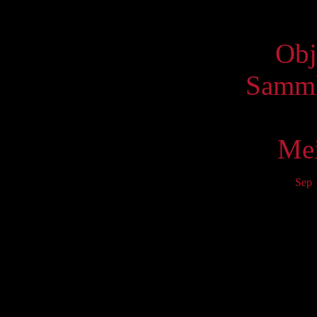
Virtue
Obj
Samml
Mei
Sep
Mo
6
13
20
27
S