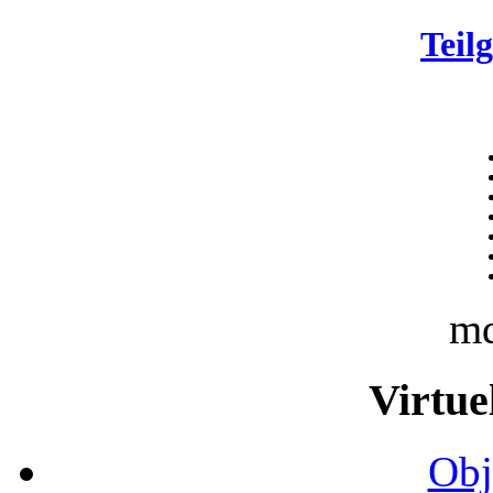
Teil
m
Virtue
Obj