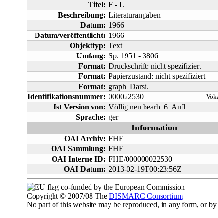
Titel:
F - L
Beschreibung:
Literaturangaben
Datum:
1966
Datum/veröffentlicht:
1966
Objekttyp:
Text
Umfang:
Sp. 1951 - 3806
Format:
Druckschrift: nicht spezifiziert
Format:
Papierzustand: nicht spezifiziert
Format:
graph. Darst.
Identifikationsnummer:
000022530
Voka
Ist Version von:
Völlig neu bearb. 6. Aufl.
Sprache:
ger
Information
OAI Archiv:
FHE
OAI Sammlung:
FHE
OAI Interne ID:
FHE/000000022530
OAI Datum:
2013-02-19T00:23:56Z
co-funded by the European Commission
Copyright © 2007/08 The
DISMARC Consortium
No part of this website may be reproduced, in any form, or 