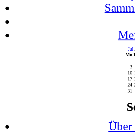
Samml
Mei
Jul
Mo
3
10
17
24
31
S
Über 