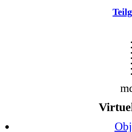
Teil
m
Virtue
Obj