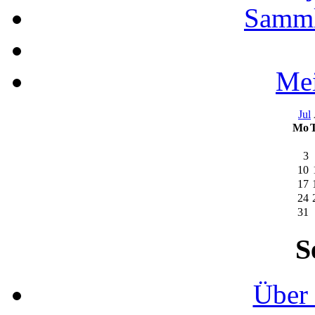
Samml
Mei
Jul
Mo
3
10
17
24
31
S
Über 