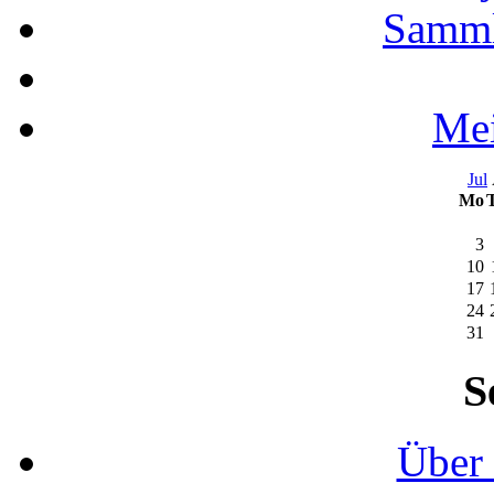
Samml
Mei
Jul
Mo
3
10
17
24
31
S
Über 