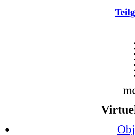
Teil
m
Virtue
Obj