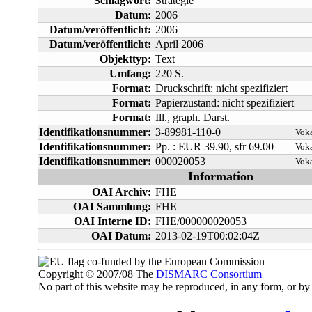
Schlagwort:
Strategie
Datum:
2006
Datum/veröffentlicht:
2006
Datum/veröffentlicht:
April 2006
Objekttyp:
Text
Umfang:
220 S.
Format:
Druckschrift: nicht spezifiziert
Format:
Papierzustand: nicht spezifiziert
Format:
Ill., graph. Darst.
Identifikationsnummer:
3-89981-110-0
Voka
Identifikationsnummer:
Pp. : EUR 39.90, sfr 69.00
Voka
Identifikationsnummer:
000020053
Voka
Information
OAI Archiv:
FHE
OAI Sammlung:
FHE
OAI Interne ID:
FHE/000000020053
OAI Datum:
2013-02-19T00:02:04Z
co-funded by the European Commission
Copyright © 2007/08 The
DISMARC Consortium
No part of this website may be reproduced, in any form, or 