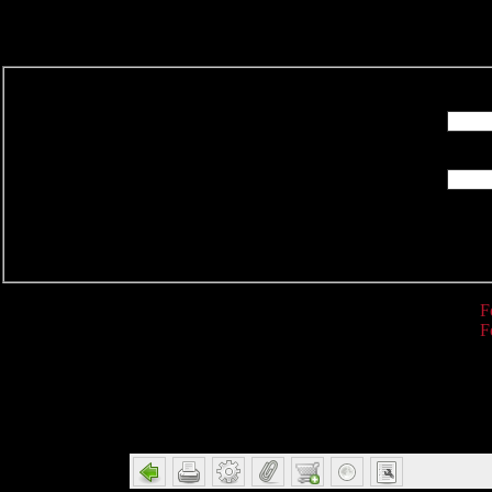
R
F
F
Detail