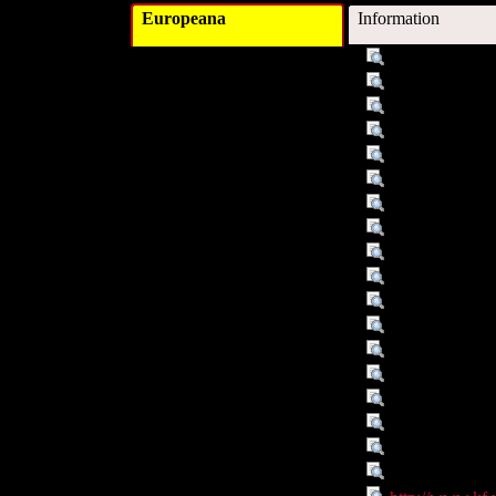
Europeana
Information
Titel :
European Curri
Schlagwort :
Bibliothekswis
Schlagwort :
Ausbildung
Schlagwort :
Informations- 
Verleger :
Kopenhagen
Verleger :
Royal School o
Beitragender :
Kajberg, Leif (
Beitragender :
Lørring, Leif (
Datum :
2005
Datum/veröffentlicht :
2005
Objekttyp :
Text
Umfang :
241 S.
Format :
Druckschrift: ni
Format :
Papierzustand: n
Format :
graph. Darst.
Identifikationsnummer :
87-7415-292-0
Identifikationsnummer :
000019778
Sprache :
eng
Verbundene Objekte :