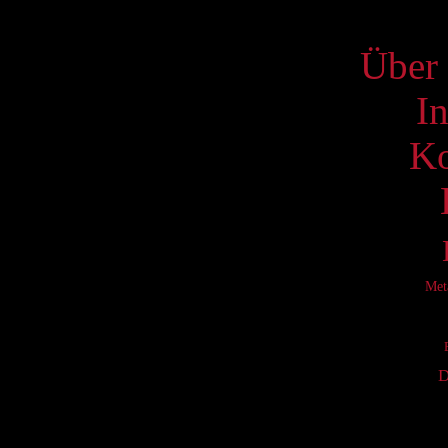
S
Über 
I
Ko
Met
D