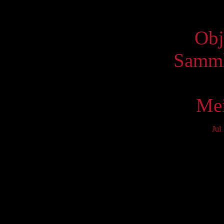
Virtue
Obj
Samml
Mei
Jul
Mo
3
10
17
24
31