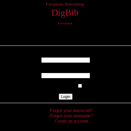
Europeana Networking
DigBib
Europeana
Login
Username
Password
Remember Me
Forgot your password?
Forgot your username?
Create an account