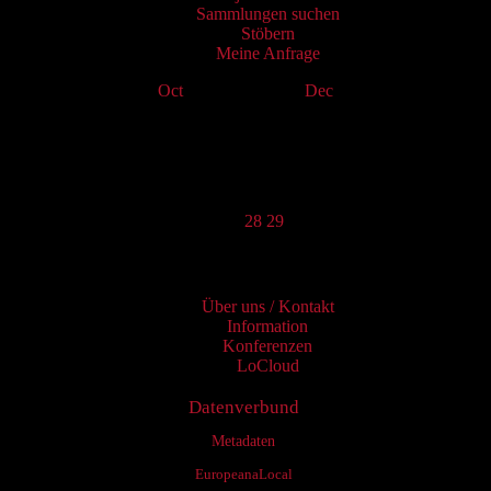
Sammlungen suchen
Stöbern
Meine Anfrage
Oct
November 2024
Dec
Mo
Tu
We
Th
Fr
Sa
Su
1
2
3
4
5
6
7
8
9
10
11
12
13
14
15
16
17
18
19
20
21
22
23
24
25
26
27
28
29
30
Services
Über uns / Kontakt
Information
Konferenzen
LoCloud
Datenverbund
Metadaten
EuropeanaLocal