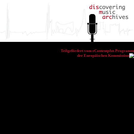
Teilgefördert vom eContent
plus
Programm
der Europäischen Kommission