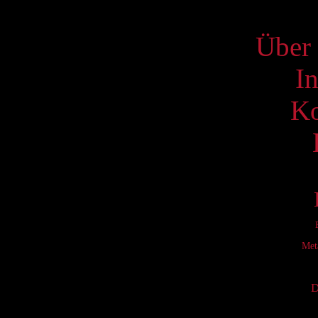
S
Über 
I
Ko
Met
D