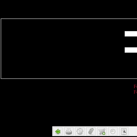
R
F
F
Detail