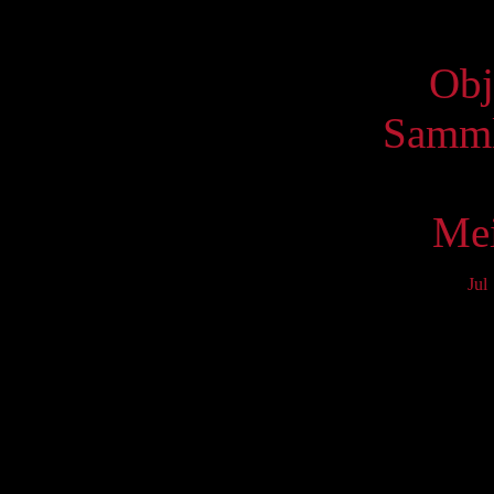
Virtue
Obj
Samml
Mei
Jul
Mo
3
10
17
24
31