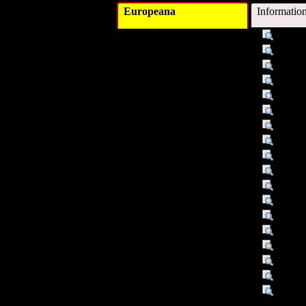
Europeana
Informatio
Titel :
Analys
Alternativer Titel :
Projek
Autor/Ersteller :
Klausn
Autor/Ersteller :
Panhöl
Autor/Ersteller :
Pretter
Autor/Ersteller :
Roth, 
Verleger :
Eisens
Beitragender :
Touris
Datum :
2004
Datum/veröffentlicht :
2004
Objekttyp :
Text
Umfang :
160, 6
Format :
Drucksc
Format :
Papierz
Format :
Univers
Identifikationsnummer :
00001
Ist Version von :
Winter
Sprache :
ger