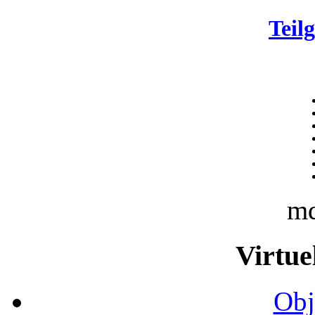
Teil
m
Virtue
Obj