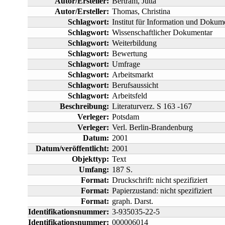
Autor/Ersteller:
Bertram, Jutta
Autor/Ersteller:
Thomas, Christina
Schlagwort:
Institut für Information und Dokum
Schlagwort:
Wissenschaftlicher Dokumentar
Schlagwort:
Weiterbildung
Schlagwort:
Bewertung
Schlagwort:
Umfrage
Schlagwort:
Arbeitsmarkt
Schlagwort:
Berufsaussicht
Schlagwort:
Arbeitsfeld
Beschreibung:
Literaturverz. S 163 -167
Verleger:
Potsdam
Verleger:
Verl. Berlin-Brandenburg
Datum:
2001
Datum/veröffentlicht:
2001
Objekttyp:
Text
Umfang:
187 S.
Format:
Druckschrift: nicht spezifiziert
Format:
Papierzustand: nicht spezifiziert
Format:
graph. Darst.
Identifikationsnummer:
3-935035-22-5
Identifikationsnummer:
000006014