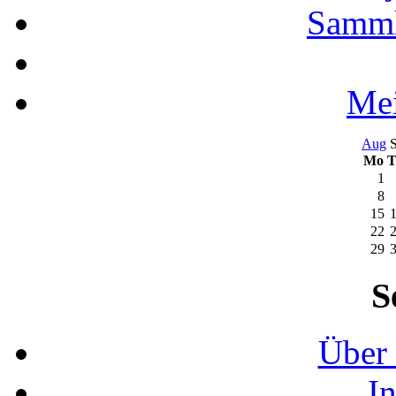
Samml
Mei
Aug
S
Mo
T
1
8
15
22
29
S
Über 
I