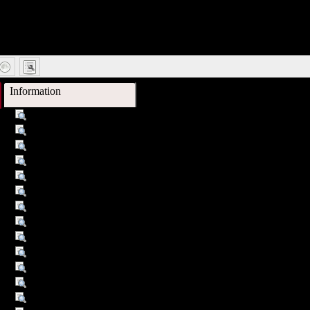
Information
 :
Qualifizierungsbedarf in öffentlichen Bibliotheken und wissensc
 :
Studie ; Projekt New Book Economy
 :
Öffentliche Bibliothek
 :
Berufliche Qualifikation
 :
Spezialbibliothek
 :
Literaturverz. S. 73 - 76
 :
Berlin
 :
Dt. Bibliotheksinst.
 :
NBE-Arbeitsgruppe Qualifizierungsbedarf
 :
1998
 :
1998
 :
Text
 :
76 S.