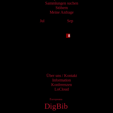
Sammlungen suchen
Stöbern
Meine Anfrage
Jul
August 2026
Sep
Mo
Tu
We
Th
Fr
Sa
Su
1
2
3
4
5
6
7
8
9
10
11
12
13
14
15
16
17
18
19
20
21
22
23
24
25
26
27
28
29
30
31
Services
Über uns / Kontakt
Information
Konferenzen
LoCloud
Europeana
DigBib