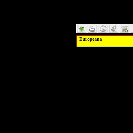
Detail
Europeana
Titel
Alternativer Titel
Schlagwort
Schlagwort
Schlagwort
Beschreibung
Verleger
Verleger
Beitragender
Datum
Datum/veröffentlicht
Objekttyp
Umfang