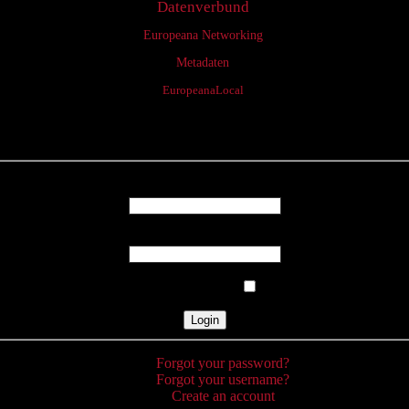
Datenverbund
Europeana Networking
Metadaten
EuropeanaLocal
Login
Username
Password
Remember Me
Forgot your password?
Forgot your username?
Create an account