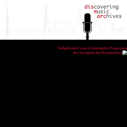
Teilgefördert vom eContent
plus
Programm
der Europäischen Kommission