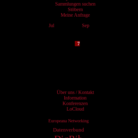
Sammlungen suchen
Stöbern
Meine Anfrage
Jul
August 2026
Sep
Mo
Tu
We
Th
Fr
Sa
Su
1
2
3
4
5
6
7
8
9
10
11
12
13
14
15
16
17
18
19
20
21
22
23
24
25
26
27
28
29
30
31
Services
Über uns / Kontakt
Information
Konferenzen
LoCloud
Europeana Networking
Datenverbund