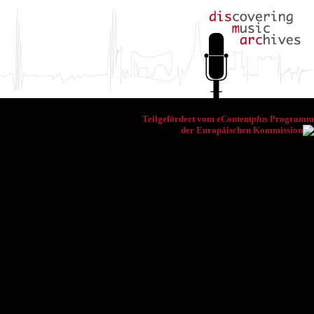
Teilgefördert vom eContent
plus
Programm
der Europäischen Kommission