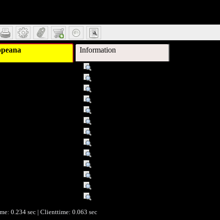
il
opeana
Information
Titel :
Die Dynamik der Verbrennungskraftmas
Titel :
Die Verbrennungskraftmaschine Bd. 8/2
Autor/Ersteller :
Schrön, Hans
Schlagwort :
Verbrennung
Schlagwort :
Kraftmaschine
Verleger :
Springer
Verleger :
Wien
Datum :
1947
Datum/veröffentlicht :
1947
Objekttyp :
Text
Umfang :
S. 201
Format :
Bibl. ill.
Identifikationsnummer :
0000008
ime: 0.234 sec | Clienttime:
0.063 sec