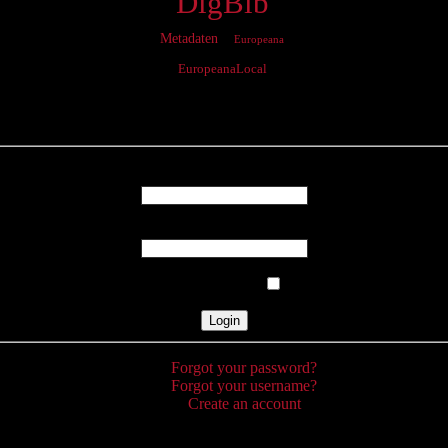
DigBib
Metadaten
Europeana
EuropeanaLocal
Login
Username
Password
Remember Me
Forgot your password?
Forgot your username?
Create an account