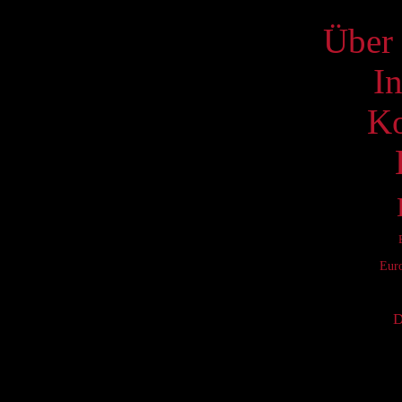
Über 
I
Ko
Eur
D