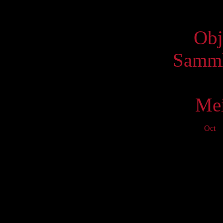
Virtue
Obj
Samml
Mei
Oct
N
Mo
T
3
10
17
24
S