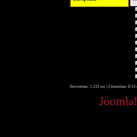
Titel :
Autor/Ersteller :
Schlagwort :
Beschreibung :
Beschreibung :
Verleger :
Beitragender :
Objekttyp :
Format :
Format :
Europeana Typ :
Servertime: 1.231 sec | Clienttime:
0.13 
Powered by
Joomla