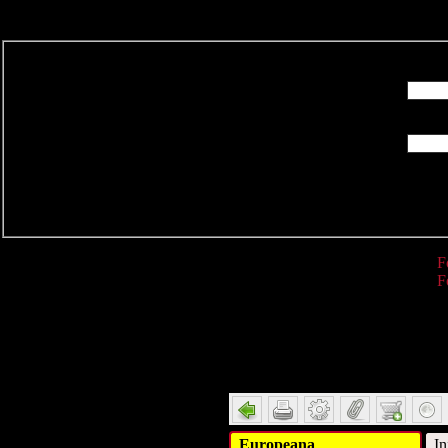
R
F
F
Detail
Europeana
In