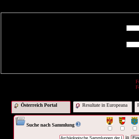
R
F
F
Österreich Portal
Resultate in Europeana
Suche nach Sammlung
in