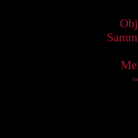
Virtue
Obj
Samml
Mei
Ju
Mo
6
13
20
27
S