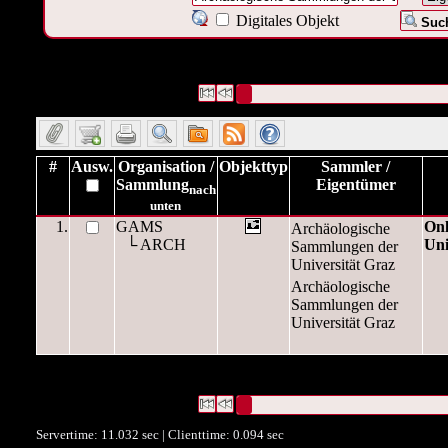
Digitales Objekt
Such
1 Datensätze gefunden
Die Anfrage war Eigentümer:("
Archäo
Universität Graz
")
Datensätze 1 bis 1
#
Ausw.
Organisation /
Objekttyp
Sammler /
Sammlung
Eigentümer
nach
unten
1.
GAMS
Onl
Archäologische
└ ARCH
Uni
Sammlungen der
Universität Graz
Archäologische
Sammlungen der
Universität Graz
1 Datensätze gefunden
Die Anfrage war Eigentümer:("
Archäo
Universität Graz
")
Datensätze 1 bis 1
Servertime: 11.032 sec | Clienttime:
0.094 sec