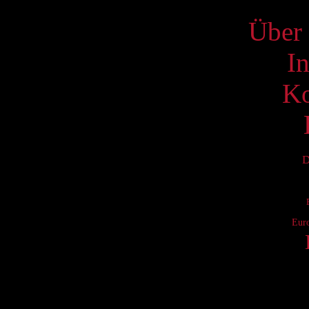
Über 
I
Ko
D
Eur