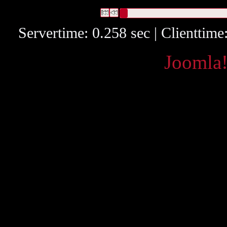
Universität Graz
")
Datensätze 1 bis 1
Servertime: 0.258 sec | Clienttime
Powered by
Joomla