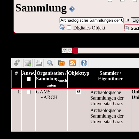
Sammlung
in
Digitales Objekt
Such
1 Datensätze gefunden
Die Anfrage war Eigentümer:("
Archäo
Universität Graz
")
Datensätze 1 bis 1
#
Ausw.
Organisation /
Objekttyp
Sammler /
Sammlung
Eigentümer
nach
unten
1.
GAMS
Onl
Archäologische
└ ARCH
Uni
Sammlungen der
Universität Graz
Archäologische
Sammlungen der
Universität Graz
1 Datensätze gefunden
Die Anfrage war Eigentümer:("
Archäo