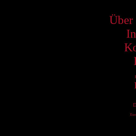
S
Über 
I
Ko
D
Eur