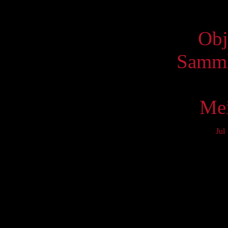
Virtue
Obj
Samml
Mei
Jul
Mo
3
10
17
24
31