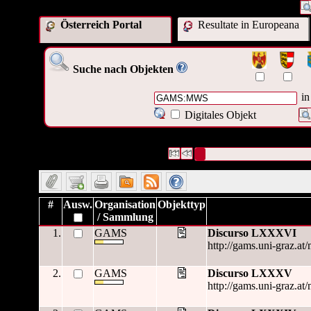
Österreich Portal
Resultate in Europeana
Suche nach Objekten
in
Digitales Objekt
3280 Datensätze gefunden
Die Anfrage war OAI Sammlung
Datensätze 1 bis 10
#
Ausw.
Organisation
Objekttyp
/ Sammlung
1.
GAMS
Discurso LXXXVI
http://gams.uni-graz.at
2.
GAMS
Discurso LXXXV
http://gams.uni-graz.at