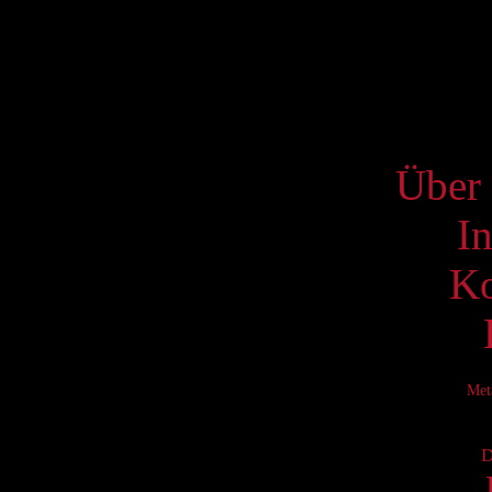
17
24
31
S
Über 
I
Ko
Met
D