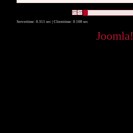
3280 Datensätze gefunden
Die Anfrage war OAI Sammlung
Datensätze 1 bis 10
Servertime: 0.311 sec | Clienttime:
0.108 sec
Powered by
Joomla