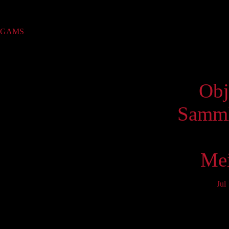
Sammlung
GAMS
(3280)
Virtue
Obj
Samml
Mei
Jul
Mo
3
10