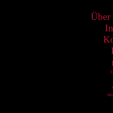
S
Über 
I
Ko
D
Met