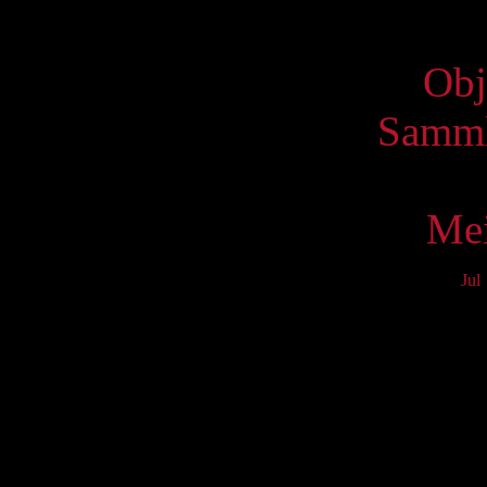
Virtue
Obj
Samml
Mei
Jul
Mo
3
10
17
24
31