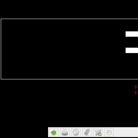
R
F
F
Detail