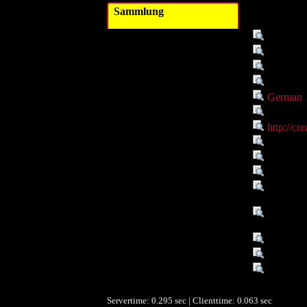
Sammlung
Kurzbezeichnung :
GAMS:
Objekttyp :
Sammlu
Titel :
Onlinepo
Alternativer Titel :
Archeolog
Sprache :
German
Objekttyp :
Bild
Europeana Rechte :
http://cr
Sammler :
Archäolo
Eigentümer :
Archäolo
Standort :
Graz
Digitales Material vorhanden
ja
:
Online Katalogdaten
ja
vorhanden :
Organisationstyp :
Bildungs
Bundesland :
Steierma
Name des Europeana
Faculty 
Datenlieferanten :
Servertime: 0.295 sec | Clienttime:
0.063 sec