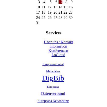
3
4
5
6
7
8
9
10
11
12
13
14
15
16
17
18
19
20
21
22
23
24
25
26
27
28
29
30
31
Services
Über uns / Kontakt
Information
Konferenzen
LoCloud
EuropeanaLocal
Metadaten
DigBib
Europeana
Datenverbund
Europeana Networking