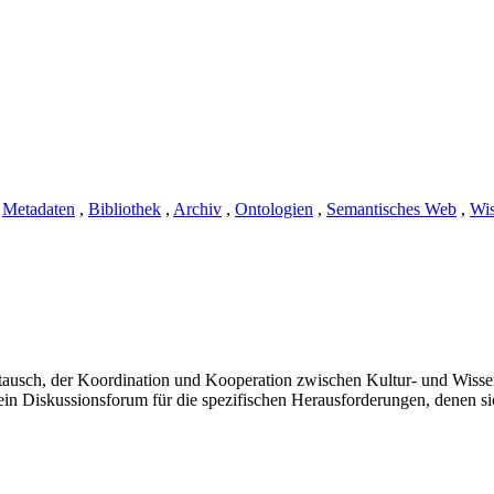
,
Metadaten
,
Bibliothek
,
Archiv
,
Ontologien
,
Semantisches Web
,
Wi
stausch, der Koordination und Kooperation zwischen Kultur- und Wissen
ein Diskussionsforum für die spezifischen Herausforderungen, denen s